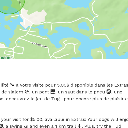
té 🐾 à votre visite pour 5.00$ disponible dans les Extras!
 de slalom 🎯, un pont 🌉, un saut dans le pneu 🛞, une 
e, découvrez le jeu de Tug…pour encore plus de plaisir et
ur visit for $5.00, available in Extras! Your dogs will enjo
, a swing 🎢 and even a 1 km trail 🌲. Plus, try the Tud 