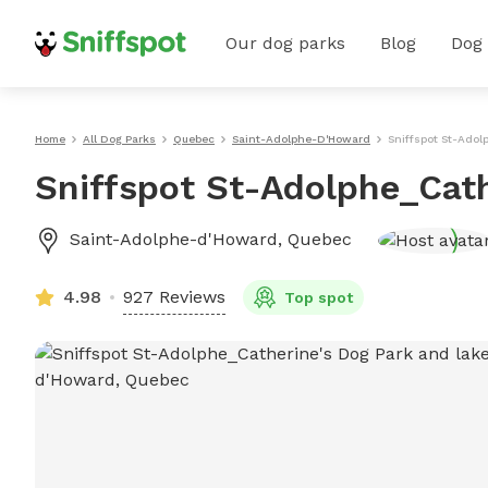
Our dog parks
Blog
Dog
Home
All Dog Parks
Quebec
Saint-Adolphe-D'Howard
Sniffspot St-Adol
Sniffspot St-Adolphe_Cath
Saint-Adolphe-d'Howard
,
Quebec
4.98
927 Reviews
Top spot