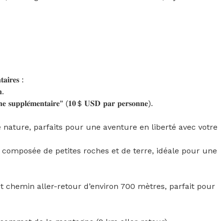
𝐢𝐫𝐞𝐬 :

.

𝐧𝐧𝐞 𝐬𝐮𝐩𝐩𝐥𝐞́𝐦𝐞𝐧𝐭𝐚𝐢𝐫𝐞” (𝟏𝟎 $ 𝐔𝐒𝐃 𝐩𝐚𝐫 𝐩𝐞𝐫𝐬𝐨𝐧𝐧𝐞).

e nature, parfaits pour une aventure en liberté avec votre 
 composée de petites roches et de terre, idéale pour une 
it chemin aller-retour d’environ 700 mètres, parfait pour 