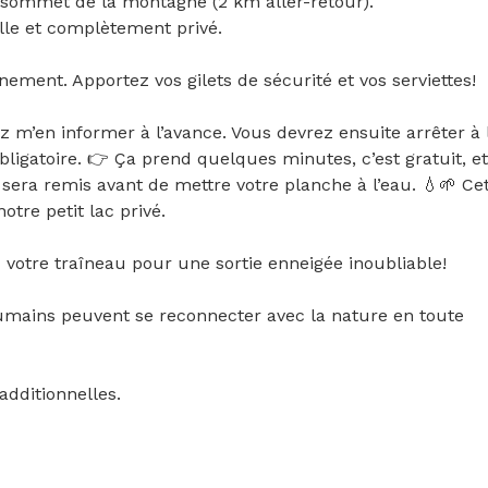
 sommet de la montagne (2 km aller-retour).

lle et complètement privé.

nnement. Apportez vos gilets de sécurité et vos serviettes!

m’en informer à l’avance. Vous devrez ensuite arrêter à l
igatoire. 👉 Ça prend quelques minutes, c’est gratuit, et 
ra remis avant de mettre votre planche à l’eau. 💧🌱 Cet
tre petit lac privé.

u votre traîneau pour une sortie enneigée inoubliable!

umains peuvent se reconnecter avec la nature en toute 
dditionnelles.
