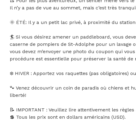
🥾 Pour les plus aventureux, un sentier mène vers le
Il n’y a pas de vue au sommet, mais c’est très tranqui
🌞 ÉTÉ: Il y a un petit lac privé, à proximité du statio
🏄 Si vous désirez amener un paddleboard, vous devez 
caserne de pompiers de St-Adolphe pour un lavage obl
vous devez m’envoyer une photo du coupon qui vous se
procédure est essentielle pour préserver la santé de no
❄️ HIVER : Apportez vos raquettes (pas obligatoires) o
🐾 Venez découvrir un coin de paradis où chiens et h
liberté!

📝 IMPORTANT : Veuillez lire attentivement les règles a
💲 Tous les prix sont en dollars américains (USD).
