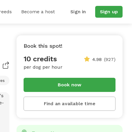
reeds
Become a host
Sign in
Sign up
Book this spot!
10 credits
4.98
(927)
per dog per hour
res
Book now
Find an available time