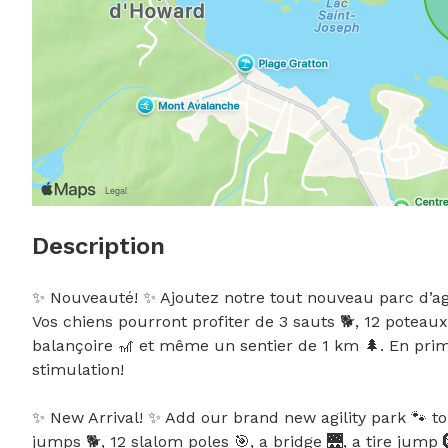
Description
✨ Nouveauté! ✨ Ajoutez notre tout nouveau parc d’agili
Vos chiens pourront profiter de 3 sauts 🐕, 12 poteaux
balançoire 🎢 et même un sentier de 1 km 🌲. En prim
stimulation!

✨ New Arrival! ✨ Add our brand new agility park 🐾 to yo
jumps 🐕, 12 slalom poles 🎯, a bridge 🌉, a tire jump 