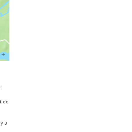
 
 de 
y 3 