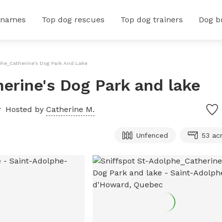
 names
Top dog rescues
Top dog trainers
Dog b
phe_Catherine's Dog Park And Lake
erine's Dog Park and lake
Hosted by
Catherine M.
Unfenced
53 ac