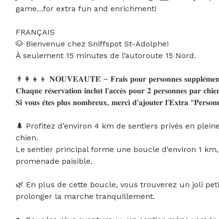
game…for extra fun and enrichment!

FRANÇAIS

🐶 Bienvenue chez Sniffspot St-Adolphe!

À seulement 15 minutes de l’autoroute 15 Nord.

👨‍👩‍👧‍👦 𝐍𝐎𝐔𝐕𝐄𝐀𝐔𝐓𝐄́ – 𝐅𝐫𝐚𝐢𝐬 𝐩𝐨𝐮𝐫 𝐩𝐞𝐫𝐬𝐨𝐧𝐧𝐞𝐬 𝐬𝐮𝐩𝐩𝐥𝐞́𝐦𝐞𝐧𝐭
𝐂𝐡𝐚𝐪𝐮𝐞 𝐫𝐞́𝐬𝐞𝐫𝐯𝐚𝐭𝐢𝐨𝐧 𝐢𝐧𝐜𝐥𝐮𝐭 𝐥’𝐚𝐜𝐜𝐞̀𝐬 𝐩𝐨𝐮𝐫 𝟐 𝐩𝐞𝐫𝐬𝐨𝐧𝐧𝐞𝐬 𝐩𝐚𝐫 𝐜𝐡𝐢𝐞
𝐒𝐢 𝐯𝐨𝐮𝐬 𝐞̂𝐭𝐞𝐬 𝐩𝐥𝐮𝐬 𝐧𝐨𝐦𝐛𝐫𝐞𝐮𝐱, 𝐦𝐞𝐫𝐜𝐢 𝐝’𝐚𝐣𝐨𝐮𝐭𝐞𝐫 𝐥’𝐄𝐱𝐭𝐫𝐚 “𝐏𝐞𝐫𝐬𝐨
🌲 Profitez d’environ 4 km de sentiers privés en plein
chien.

Le sentier principal forme une boucle d’environ 1 km,
promenade paisible.

🌿 En plus de cette boucle, vous trouverez un joli pet
prolonger la marche tranquillement.
