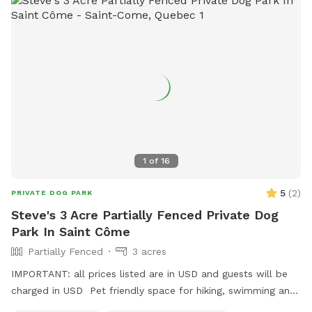
1
of
16
5
(
2
)
PRIVATE DOG PARK
Steve's 3 Acre Partially Fenced Private Dog
Park In Saint Côme
Partially Fenced
3 acres
IMPORTANT: all prices listed are in USD and guests will be
charged in USD Pet friendly space for hiking, swimming and
playing outside with your best friend. Please feel free to