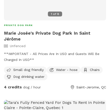
1
of
8
PRIVATE DOG PARK
Marie Josée's Private Dog Park In Saint
Jérôme
Unfenced
**IMPORTANT - All Prices Are In USD and Guests Will Be
Charged In USD**
Small dog friendly
Water - hose
Chairs
Dog drinking water
4 credits
dog / hour
Saint-Jerome, QC