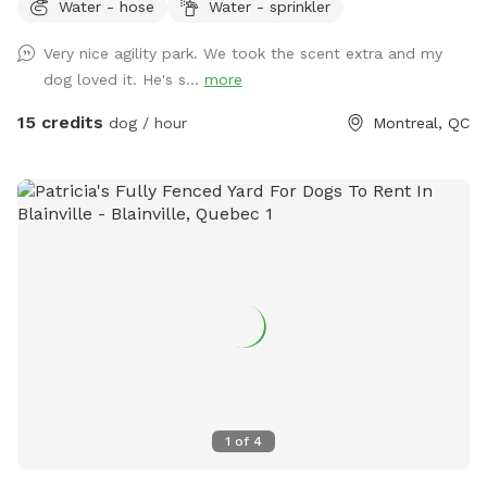
Water - hose
Water - sprinkler
someone booked right before of after your booking to avoid
contact between dogs between bookings. Available
Very nice agility park. We took the scent extra and my
obstacles: - 8ft A frame (almost regulation height), -
dog loved it. He's s...
more
Adjustable see saw (can be set to regulation height), - 2x
high quality PVC tunnels (10ft & 15ft long), - 2x 6 pole weave
15 credits
dog / hour
Montreal, QC
poles (adjustable channel type), - 4x jumps with wing
standards. NEW!! Hoopers equipment now available: - 8x
Hoops - 3x barrel - 2x "gate"
1
of
4