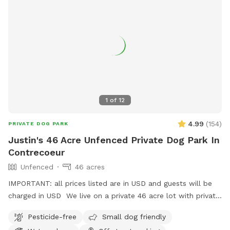
1
of
12
4.99
(
154
)
PRIVATE DOG PARK
Justin's 46 Acre Unfenced Private Dog Park In
Contrecoeur
Unfenced
46 acres
IMPORTANT: all prices listed are in USD and guests will be
charged in USD We live on a private 46 acre lot with private
walking trails, perfect for walking your dog!
Pesticide-free
Small dog friendly