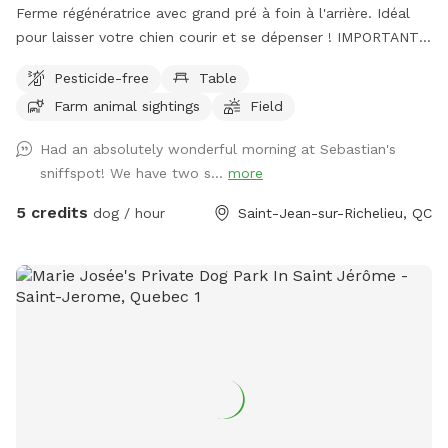
Ferme régénératrice avec grand pré à foin à l'arrière. Idéal
pour laisser votre chien courir et se dépenser ! IMPORTANT :
Tous les prix indiqués sont en USD et les clients seront
Pesticide-free
Table
facturés en USD. Regenerative Farm with large open hay
Farm animal sightings
Field
field at the back. Perfect for letting your dog run and
exercise! IMPORTANT: all prices listed are in USD and guests
Had an absolutely wonderful morning at Sebastian's
will be charged in USD
sniffspot! We have two s...
more
5 credits
dog / hour
Saint-Jean-sur-Richelieu, QC