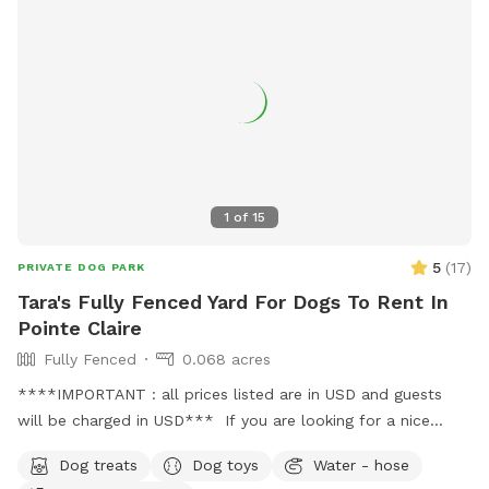
1
of
15
5
(
17
)
PRIVATE DOG PARK
Tara's Fully Fenced Yard For Dogs To Rent In
Pointe Claire
Fully Fenced
0.068 acres
****IMPORTANT : all prices listed are in USD and guests
will be charged in USD*** If you are looking for a nice
oasis for you to relax and your dog to stretch its legs, here
Dog treats
Dog toys
Water - hose
it is! The yard is fully fenced with a locking gate. There is a