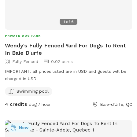
1
of
6
PRIVATE DOG PARK
Wendy's Fully Fenced Yard For Dogs To Rent
In Baie D'urfe
Fully Fenced
0.02 acres
IMPORTANT: all prices listed are in USD and guests will be
charged in USD
Swimming pool
4 credits
dog / hour
Baie-d'Urfe, QC
New