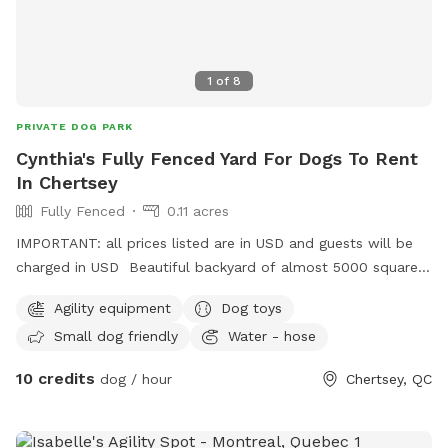
1
of
8
PRIVATE DOG PARK
Cynthia's Fully Fenced Yard For Dogs To Rent
In Chertsey
Fully Fenced
0.11 acres
IMPORTANT: all prices listed are in USD and guests will be
charged in USD Beautiful backyard of almost 5000 square
feet fully fenced. With fresh water for the dogs, some agility
Agility equipment
Dog toys
equipment, a kiddie pool and long grass section with trees
Small dog friendly
Water - hose
to sniff and play. Plenty of space to run. Other dogs and
cats are in sight in the house but unable to join when the
10 credits
dog / hour
Chertsey, QC
yard is rented. A giant treadmill will be available soon to
get them to run as fast as they want without restrictions. To
be installed soon.