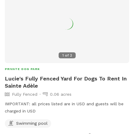
1
of
2
PRIVATE DOG PARK
Lucie's Fully Fenced Yard For Dogs To Rent In
Sainte Adèle
Fully Fenced
0.06 acres
IMPORTANT: all prices listed are in USD and guests will be
charged in USD
Swimming pool