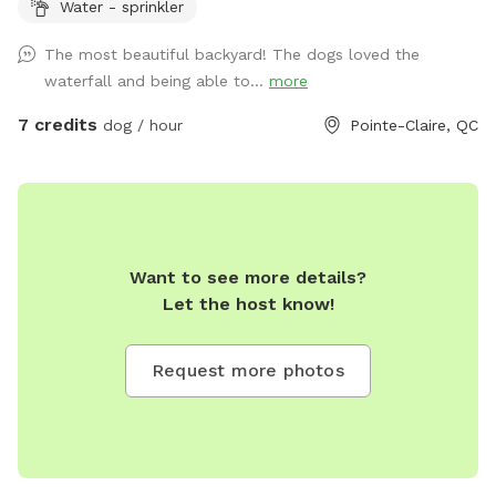
Water - sprinkler
lawn area, mulch area with a garden, and a gravel area.
There are 2 seating areas (one covered and one uncovered),
The most beautiful backyard! The dogs loved the
and a hammock. There is a small waterfall with fresh
waterfall and being able to...
more
untreated water that dogs like to wade through and drink
from (the catch pond is a bit too small for swimming,
7 credits
dog / hour
Pointe-Claire, QC
though). There is a hose and sprinkler available. It's ideal
for small or medium dogs (although friends with large
golden doodles and our late German Shepherd had plenty
of room to chase a ball and do their zoomies)!
Want to see more details?
Let the host know!
Request more photos