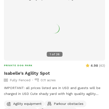
1
of
26
4.98
(
43
)
PRIVATE DOG PARK
Isabelle's Agility Spot
Fully Fenced
0.11 acres
IMPORTANT: all prices listed are in USD and guests will be
charged in USD Cute shady yard with high quality agility
equipment, ready for your pup to enjoy! The yard is always
Agility equipment
Parkour obstacles
private for the person booking. I will let you know if there is