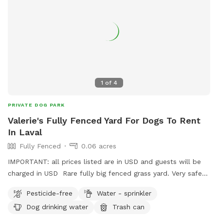
1
of
4
PRIVATE DOG PARK
Valerie's Fully Fenced Yard For Dogs To Rent
In Laval
Fully Fenced
0.06 acres
IMPORTANT: all prices listed are in USD and guests will be
charged in USD Rare fully big fenced grass yard. Very safe
for dogs and big enough to play fetch and for doggies to
Pesticide-free
Water - sprinkler
run
Dog drinking water
Trash can