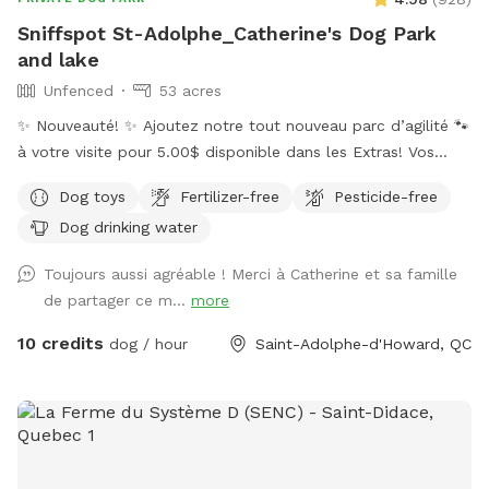
Sniffspot St-Adolphe_Catherine's Dog Park
and lake
Unfenced
53 acres
✨ Nouveauté! ✨ Ajoutez notre tout nouveau parc d’agilité 🐾
à votre visite pour 5.00$ disponible dans les Extras! Vos
chiens pourront profiter de 3 sauts 🐕, 12 poteaux de slalom
Dog toys
Fertilizer-free
Pesticide-free
🎯, un pont 🌉, un saut dans le pneu 🛞, une balançoire 🎢 et
Dog drinking water
même un sentier de 1 km 🌲. En prime, découvrez le jeu de
Tug…pour encore plus de plaisir et de stimulation! ✨ New
Toujours aussi agréable ! Merci à Catherine et sa famille
Arrival! ✨ Add our brand new agility park 🐾 to your visit for
de partager ce m...
more
$5.00, available in Extras! Your dogs will enjoy 3 jumps 🐕, 12
slalom poles 🎯, a bridge 🌉, a tire jump 🛞, a swing 🎢 and
10 credits
dog / hour
Saint-Adolphe-d'Howard, QC
even a 1 km trail 🌲. Plus, try the Tud game…for extra fun
and enrichment! FRANÇAIS 🐶 Bienvenue chez Sniffspot St-
Adolphe! À seulement 15 minutes de l’autoroute 15 Nord.
👨‍👩‍👧‍👦 𝐍𝐎𝐔𝐕𝐄𝐀𝐔𝐓𝐄́ – 𝐅𝐫𝐚𝐢𝐬 𝐩𝐨𝐮𝐫 𝐩𝐞𝐫𝐬𝐨𝐧𝐧𝐞𝐬 𝐬𝐮𝐩𝐩𝐥𝐞́𝐦𝐞𝐧𝐭𝐚𝐢𝐫𝐞𝐬 :
𝐂𝐡𝐚𝐪𝐮𝐞 𝐫𝐞́𝐬𝐞𝐫𝐯𝐚𝐭𝐢𝐨𝐧 𝐢𝐧𝐜𝐥𝐮𝐭 𝐥’𝐚𝐜𝐜𝐞̀𝐬 𝐩𝐨𝐮𝐫 𝟐 𝐩𝐞𝐫𝐬𝐨𝐧𝐧𝐞𝐬 𝐩𝐚𝐫 𝐜𝐡𝐢𝐞𝐧. 𝐒𝐢