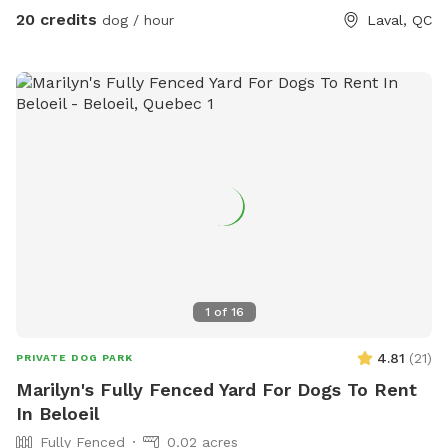
20 credits
dog / hour
Laval, QC
1
of
16
4.81
(
21
)
PRIVATE DOG PARK
Marilyn's Fully Fenced Yard For Dogs To Rent
In Beloeil
Fully Fenced
0.02 acres