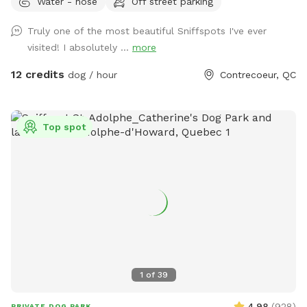
Water - hose
Off street parking
Truly one of the most beautiful Sniffspots I've ever
visited! I absolutely ...
more
12 credits
dog / hour
Contrecoeur, QC
Top spot
1
of
39
4.98
(
928
)
PRIVATE DOG PARK